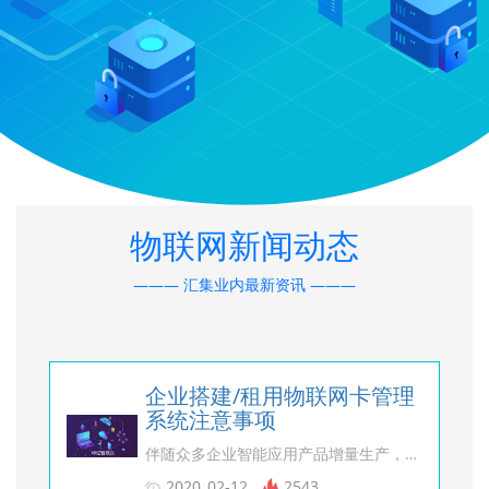
物联网新闻动态
——— 汇集业内最新资讯 ———
企业搭建/租用物联网卡管理
系统注意事项
伴随众多企业智能应用产品增量生产，企业应用和连接物联网卡数量也在不断增多，如果高效率、高精确度的管理物联网卡成为摆在企业面前的新难题。为更好服务物联网企业，打造健康、标准的物联网生态环境，专业的物联网技术人员制定并推出了物联网卡管理系统来帮助企业管理物联网卡。目前企业物联网卡管理系统大多都是采用购买或者租用两种形式，那么我们在搭建或者租用物联网卡管理系统时应该注意哪些问题呢？什么样的物联网卡管理系统才值得选购？ 中亿智联云认为，企业搭建或租用物联网卡管理系统时应注意以下几点事项： 一、企业搭建/租用物联网卡管理系统注意事项：注意投资成本过高 自建物联网卡管理系统的高投资成本是一个令人担忧的问题,因为您需要权衡投资成本和实际的利益。实施成本将根据您需要的传感器以及需要构建的基础设施而有所不同。物联网卡管理系统服务器的配置需求比较高，需要的数量也比较多,在服务器这块的投资金额也比较大! 二、企业搭建/租用物联网卡管理系统注意事项：技术基础设施 为物联网卡管理系统做好准备的技术基础设施需要能够让各个方面都能连接到互联网。然而，服务器机房中的大多数设备本身并不是为物联网而准备的。因此，您可能不得不花费大量资金更换或改造您的网络，以适应物联网技术。此外，您还需要-个可扩展的、 高速的基于云的网络,以及所有能为您带来好处的连网设备。 三、企业搭建/租用物联网卡管理系统注意事项：安全协议 物联网卡管理系统服务器的安全性应该是首要考虑因素,因为您不想让企业面临问题。您将有更多员工使用连网设备。此外，您可能没有好的保护自己所需的加密和身份验证措施。 四、企业搭建/租用物联网卡管理系统注意事项：可扩展性 物联网卡管理系统需要针对您的业务进行适当扩展。在扩展物联网卡管理系统时，您需要了解网络可以处理的设备数量。此外，您需要了解您是使用现有设备、购买高度专业化设备，还是开发自定义的解决方案。 五、企业搭建/租用物联网卡管理系统注意事项：标准 制定标准很重要。不幸的是,在物联网中使用的标准仍然不成熟。许多分析家认为,太多的公司没有充分理解这项技术。在等待标准或协议出台时，会导致投资延迟。有很多标准正在开发中，但是它们尚未发布，因为这项技术仍然是新的。 以上便是企业在搭建/租用物联网卡管理系统时应该注意到的五点事项。中亿智联云（http://www.92iot.com）表明，物联网卡管理系统不是一个独立的个体，而是组合在物联网生态系统中使用整个系统有效运行的中介平台，因此在搭建或者租用物联网卡管理系统时并不能仅仅单一的考虑某一要素，而是要综合考虑到搭建或租用物联网卡管理系统时的投资成本、利益回报、技术支撑、系统的安全性以及拓展性等因素，这样搭建或租用的物联网卡管理系统才能更全面、更好的为企业用户服务。
2020_02-12
2543