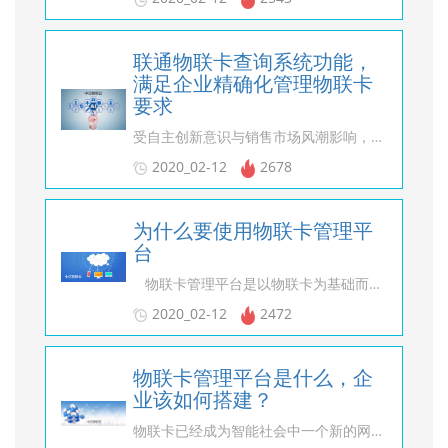
联通物联卡查询系统功能，
满足企业精确化管理物联卡
要求
受自主创新意识与销售市场风潮影响，物联网变成智能社会发展主要的数据连接架构早已不再是新鲜事儿，获益于物联网市场优良气氛与发展前途，从现代通信技术发展而来融合了物联网优点特性而生的联通物联卡，也在改进社会发展通信功能、融合社会发展数据网络层面主要表现出特有优点。联通物联卡做为社会发展信息数据的中介节点，难以避免的会涉及数据统计、数据库管理及其联通物联卡流量的冲值查寻等用途，中亿智联云（http://www.92iot.com）根据用户对联通物联卡管理需求，推出联通物联卡查询系统非常好的保持公司对联通物联卡硬件环境的精确化管理要求。 1. 联通物联卡查询系统：大批量管理联通物联卡的功能 如今愈来愈多公司全是大批量申请办理联通物联卡来提升硬件环境的总体工作效能，尽管生产率上带了巨大的提升，可是管理成百上千张联通物联卡還是要努力巨大的资金投入成本费。中亿智联云物联卡查询系统具备大批量管理联通物联卡的功能，可一键管理多个联通物联卡，后台管理全自动同歩联通物联卡数据信息信息内容，让公司大批量管理联通物联卡更放心省劲。 2. 联通物联卡查询系统：查询流量、冲值功能 联通物联卡不但在外观设计上与手机上手机sim卡类似，在应用上也存有众多相同之处。与手机上手机sim卡一样，联通物联卡也必须对卡牌开展充值流量、查寻。联通物联卡查询系统查询流量、冲值功能，能够为客户出示即时查询流量、充值流量等服务项目，便捷客户更强应用联通物联卡。 3. 联通物联卡查询系统：数据分析功能 做为大城市数据连接核心区，联通物联卡被很多运用在社会发展智能安防、公共建筑等大中型行业，这种行业对总流量耗费与传输数据规定更高、更精准，单纯性借助人工服务来统计分析、管理数据信息不是实际的，联通物联卡查询系统的产品研发使流量监控超过更精确水平，让数据信息信息内容传送更靠谱。 4. 联通物联卡查询系统：信息内容监管功能 做为即将来临的互联网时代，联通物联卡宛然早已变成下一个互联网大关，都是互联网技术网络黑客重中之重关心的行业。殊不知如今联通物联卡大多数运用在社会发展各大关键行业，如智能医疗、智能安防系统、智能金融等，联通物联卡查询系统信息内容监管功能能够对联通物联卡网络信息安全开展双层监管，一旦出現信息内容系统漏洞立即意见反馈给联通物联卡使用者，确保网络信息安全。 伴随着联通物联卡更改社会发展的极大潜力被持续发掘，运用联通物联卡来保持硬件环境物联网技术化变成各大型企业的主要挑选。应对很多不断涌现的联通物联卡，根据联通物联卡查询系统来对联通物联卡开展大批量管理、查寻、冲值能够让联通物联卡更强的为服务企业，较大水平的开发设计联通物联卡更新改造全球的潜力。
2020_02-12
2678
为什么要使用物联卡管理平
台
物联卡管理平台是以物联卡为基础而诞生的集数据分析、资源对接、安全架构，物联卡管理等为一体的一个管理平台，随着物联网的推广普及，物联卡的使用也越来越多，物联卡管理平台也迅速火爆了起来，今天就由小编带你一起了解下企业为什么要使用物联卡管理平台？ 企业为什么要使用物联卡管理平台？中亿智联云 认为主要有三方面原因 运营商方面 中国移动、中国联通和中国电信三大运营商对于物联网的发展都比较重视，都在快速布局物联网，加大对物联网的投入，如今三大运营商都已经建设了自己的物联卡管理平台，加速在物联网方面的推动进程。 国家方面 全球物联网连接设备将超百亿，物联卡管理平台需求与日俱，互联网时代即将过去，全新的物联网时代即将到来，全球物联网设备将成几何级增长，企业对于物联卡管理平台的需求也将快速增加。不仅在国内，在国际上很多知名企业近期都加大了对物联网行业的投入。 应用方面 随着物联网技术的发展，物联卡的应用范围越来越广，可以应用的领域越来越多，车联网、智能家居、智慧城市、智能穿戴以及我们所熟知的共享单车，这些都需要物联卡管理平台做支撑。物联卡管理平台作为物联网设备连接的数据转换、管理中心，将伴随整个物联网的发展快速爆发。 由于这些原因，物联网设备将在未来十年继续推动各行业的变革。随着技术的成熟和更多供应商开始竞争，解决方案将变得更加完善。了解物联卡管理平台和物联卡嵌入式设备在其行业中提供的机会的企业将获益良多。 购买物联卡管理平台，需要重点考察以下方面 1、物联卡平台的口碑 选择物联卡平台一定要选择评价好的，只有人们对它的评价好才是真实的。如果这个平台比较差，许可以侥幸骗一两次，但是久而久之一定会被公之于众，受到行业内的谴责唾弃。 2、物联卡平台的实力 选择有实力有资本的平台，这样的平台卡的质量都很好，而且信号稳定。还包括针对企业的特性，提供对应的物联卡方案，帮助企业搭建完善的物联云应用体系。 3、物联卡平台的可扩展性和灵活性 要选择扩展性和灵活性强的物联卡平台，并且承诺跟上不断发展的物联网协议、标准和技术的步伐。平台对网络开放也很重要，这意味着它可以与外部的重要技术、系统集成和合作，而不是局限于一个供商。 以上便是企业为什么要使用物联卡管理平台，中亿智联云人认为物联卡管理平台的火爆是物联网卡使用大规模增长的原有，它的火爆预示着物联网发展未来一定是主流的存在，由物联卡串联的智能化设备，能有效提高效率，改善人民的生活。
2020_02-12
2472
物联卡管理平台是什么，企
业该如何搭建？
物联卡已经成为智能社会中一个新的网络连接热潮，许多行业都开始青睐起物联卡，但是随着企业的发展扩大，对物联卡的需求多了起来，管理起来也很麻烦，迫切需要一个能管理物理卡的平台，但是好多企业都不太懂物联卡管理平台，今天就和小编一起开看一下物联卡管理平台是什么，企业该如何搭建？一、物联卡销售、管理模式在讨论物联卡充值、管理方法前，中亿智联云认为我们有必要先了解一下物联卡销售、管理模式。我们知道物联卡是运营商向物联网用户提供的智能设备专业移动通信入网工具，它是一种类似于手机SIM卡的商业流量卡。物联卡虽然由三大运营商定制、发布，却不由运营商销售、管理，而是采用一种由运营商授权物联卡代理面向终端市场销售的分销式营销模式，其充值、管理都只能通过相应物联卡代理进行操作，其他代理或者运营商没有充值、管理权限。这种分销运营模式有利有弊，关键看物联卡代理是否正规、可靠。二、如何充值、管理物联卡？物联卡的分销代理模式决定了物联卡充值、管理只能通过固定物联卡代理提供的固定渠道进行管理充值。因此对于如何充值、管理物联卡这个问题，第一步就是要找到购卡的代理商，通过代理商提供的渠道查询、充值物联卡。一般常见的物联卡管理渠道有两种，一种是通过物联卡代理商提供的公众号进行充值、查询、管理；另一种是通过物联卡代理提供的独立物联网卡管理平台操作、管理物联卡。不同物联卡代理商提供的管理手段不同，用户在购卡前一定要仔细询问清楚。三、物联卡管理平台有什么用？物联网卡管理平台，顾名思义，即管理物联网卡的平台、载体。物联网用户通过把物联卡号段、信息载入物联网卡管理平台可以轻松实现物联网卡批量充值、管理，大大节省物联网企业在物联卡管理方面花费的精力。物联网卡管理平台除了能对物联卡进行充值、查询外，还可以统计、分析入网设备所产生数据，并制定出相关数据表格；此外，通过物联网卡管理平台，我们还可以定位物联卡智能设备地理位置、设备运行状态与工作生产效率，使物联网用户更加了解、明确应用终端的使用情况。四、企业可以搭建自己的物联网卡管理平台吗？对于企业是否可以搭建属于自己的物联网卡管理平台，中景元物联是不建议非物联网企业自己搭建的。首先，非物联网企业缺乏相关的物联网系统知识与搭建方法，自己搭建出来的物联网卡管理平台可以存在平台不完善、功能有缺失等问题，不能全面管理、监测物联网卡；其次，一般企业不具备相应的技术团队，物联网卡管理平台是物联网生态系统中的一个重要环节，对整个生态圈起到承上启下的作用，对物联网技术投入有较高要求，不是专业的物联网公司很难达到这种物联网技术高度，如果引入相关技术团队，成本开支较大，而且只是搭建一个物联网卡管理平台，实际意义并不大；再次，物联网卡管理平台是统管整个企业物联卡相关数据的重要平台，其安全性能要求较高，必须是运营商规定、准许搭建的才可以投入应用，一般企业搭建的物联网卡管理平台不具备这个必要条件。综上所述，中亿智联云（http://www.92iot.com）认为企业自己最好不要搭建物联网卡管理平台，耗费成本不说，有可能最好搭建的物联卡管理平台还不是自己预期的，最后得不偿失。企业如果想要通过物联网卡管理平台批量管理物联卡，最有效的办法便是与专业物联网公司合作，如我们中亿智联云，专业为企业提供物联卡管理平台，服务企业用户。