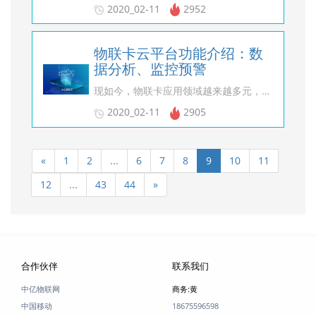
2020_02-11
2952
物联卡云平台功能介绍：数
据分析、监控预警
现如今，物联卡应用领域越来越多元，企业对物联卡云平台的依赖性也越来越强，尤其是在一些大型企业，因为使用的物联卡数量较多，人工无法管控，所以都需要办理物联卡云平台来对企业设备物联卡进行流量监管与数据分析。但是很多企业在购买物联卡云平台前，对物联卡云平台的功能了解不清楚，直接或间接导致了物联卡管理不到位，花了钱还不得应有的回报。今天，中亿智联云（http://www.92iot.com）就带领大家一起来看看，企业物联卡云平台功能应该有哪些？什么样的物联卡云平台才值得购买？ 作为全新升级版的物联网卡运营平台，中亿智联云平台具备以下多种功能特点： 1. 物联网卡运营平台高危地区预警功能：行业首创，提前预警 行业首创，省级电子围栏，提前感知风险，提前在运营商前获知风险，并通知运营人员实时处理。 2. 物联网卡运营平台云监控+智能风控：安全性高 智能化风控系统：对多维度、大数据的智能处理，批量标准化的执行流程，通过全方位收集用户的各项数据信息，并进行有效的建模、迭代，为用户提供更专业、更智能的服务。 云监控：通过完整的云监控平台，实时监控物联网平台使用情况，更快速的报告问题，提供平台安全性。 3. 物联网卡运营平台数据分析功能： 订单分析：实时订单数据分析，一键生成报表，订单趋势一目了然。 激活分析：卡片激活趋势、卡片在网率、卡片新增分析管理功能。 流量分析：流量趋势分析、流量使用排行榜、三大运营商流量分析功能。 流量区间分析：流量分布区间分析、三大运营商许可分析功能。 客户分析：分销客户画像分析、订单、分润分析、激活量分析。 4. 物联网卡运营平台API对接:全方位通道 中亿智联云平台实现物联网卡管理毫秒级响应，支持开放平台接口，接口稳定无限频、支持白名单访问、7*24小时辅助对接。 5. 物联网卡运营平台客服中心-知识库 问题库:常见问题，客户可快速查看,自定义更新问题库。 知识库:客户常见问题答案,自定义更新知识库,记录客户的问题及解决方案。 常用语:常用语自定义编辑,快捷回复客户的常见问题。 6. 物联网卡运营平台灵活分销管理功能 (1) 各级客户数据,隔离数据安全 (2) 最高权限一键重置密码 (3) 客户灵活管理，数据全局浏览 (4) 快速查看客户余额，卡数量 (5) 加减款短信验证，安全高效 7. 物联网卡运营平台套餐管理功能 按不同套餐分配功能，可分为： 支持：单卡运营、组池运营、语音运营、短信运营、多运营方式 支持：天包套餐、月包套餐、分月套餐、无限套餐、套餐多样化 支持：自定价格、套餐展示隐藏、自动分配套餐、便捷操作 中亿智联云认为，企业在购买物联卡云平台时，物联卡云平台的数据分析功能、API对接功能、分销管理功能以及套餐管理功能是必须要具备的基础功能。但现如今市场对物联卡的管理要求不仅仅局限于以上几种功能的管理上，随着运营商对物联卡整顿措施的相继出台，人们的物联卡使用地域的监管要求也逐日上升，因此中亿智联云通过技术手段对中亿智联云进行技术升级后，实现了中亿智联云平台的高危地区预警功能，使得企业物联卡云平台对物联卡的监管工作更全面、更稳定。
2020_02-11
2905
«
1
2
...
6
7
8
9
10
11
12
...
43
44
»
合作伙伴
联系我们
中亿物联网
商务:黄
中国移动
18675596598