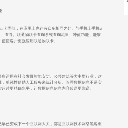
能
im
卡类似，在应用上也存有众多相同之处。与手机上手机
si
量、查寻
。联通物联卡查询系统
查询流量、冲值
功能
，能够
，便捷客户更强应用联通物联卡。
很多运用在社会发展智能安防、公共建筑等大中型行业，这
准，单纯性借助人工服务来统计分析、
管理
数据信息不是实
控超过更精确水平，让数据信息信息内容传送更靠谱。
然早已变成下一个互联网大关，都是互联网技术网络黑客重