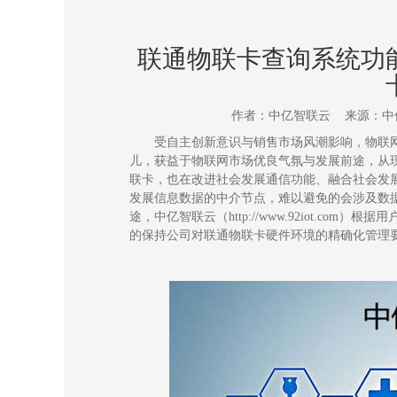
联通物联卡查询系统功
作者：中亿智联云 来源：中亿智联云
受自主创新
意识
与销售市场风潮
影响
，物联
儿
，获益于物联网
市场
优良气氛与发展前途，从
联卡，也在改进社会发展通信
功能
、融合社会发
发展信息数据的中介节点，难以避免的会涉及数
途
，
中亿智联云（
http://www.92iot.com
）
根据
用
的保持公司对
联通物联卡
硬件环境的精确化管理