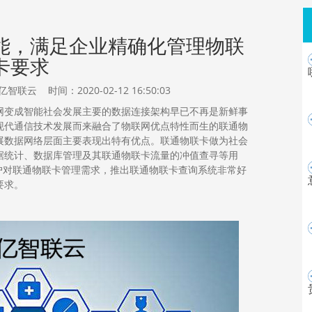
能，满足企业精确化管理物联
卡要求
 时间：2020-02-12 16:50:03
网变成智能社会发展
主要
的数据连接架构早已
不再
是
新鲜事
现代通信技术发展而
来
融合了物联网优点特性而生的联通物
展数据网络层面主要表现出特有优点。联通物联卡做为社会
据统计、数据库管理及其
联通物联卡流量
的冲值查寻
等用
户对
联通物联卡管理
需求
，
推出联通物联卡
查询系统非常好
要求
。