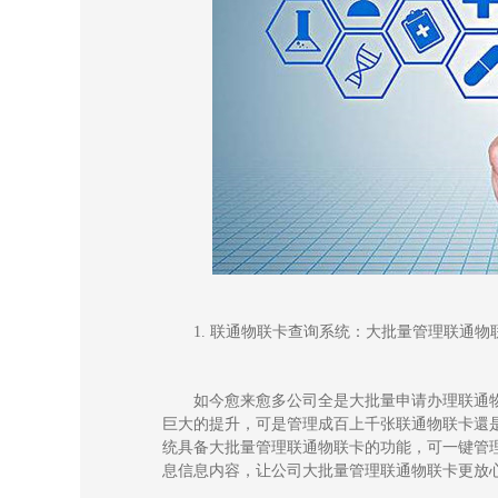
1.
联通物联卡查询系统：
大批量
管理
联通物
如今愈来愈多公司全是大批量申请办理联通
巨大的提升，可是
管理
成百上千张联通物联卡還
统具备
大批量
管理联通物联卡的功能
，
可
一键
管
息信息内容，让公司大批量
管理
联通物联卡更放