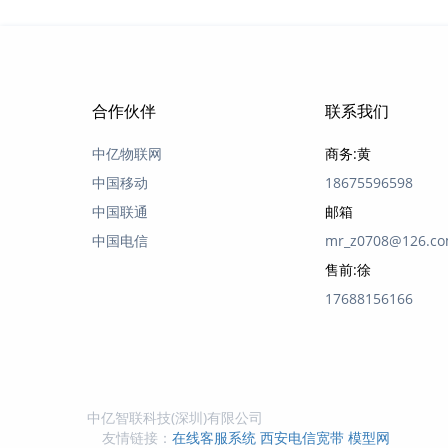
合作伙伴
联系我们
中亿物联网
商务:黄
中国移动
18675596598
中国联通
邮箱
中国电信
mr_z0708@126.c
售前:徐
17688156166
中亿智联科技(深圳)有限公司
友情链接：
在线客服系统
西安电信宽带
模型网