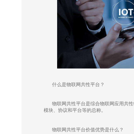
什么是物联网共性平台？
物联网共性平台是综合物联网应用共性
模块、协议和平台等的总称。
物联网共性平台价值优势是什么？