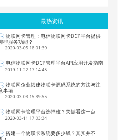
最热资讯
物联网卡管理：电信物联网卡DCP平台提供
哪些服务功能？
2020-03-05 18:01:39
电信物联网卡DCP管理平台API应用开发指南
2019-11-22 17:14:45
物联网企业搭建物联卡源码系统的方法与注
意事项
2020-03-03 15:39:55
物联网卡管理平台选择难？关键看这一点
2020-03-11 17:03:34
搭建一个物联卡系统要多少钱？其实并不
贵！