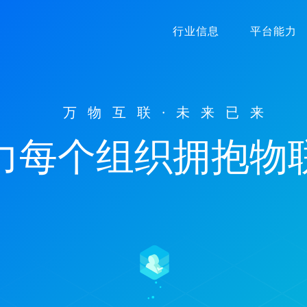
行业信息
平台能力
万物互联·未来已来
力每个组织拥抱物