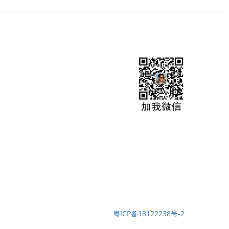
粤ICP备18122238号-2