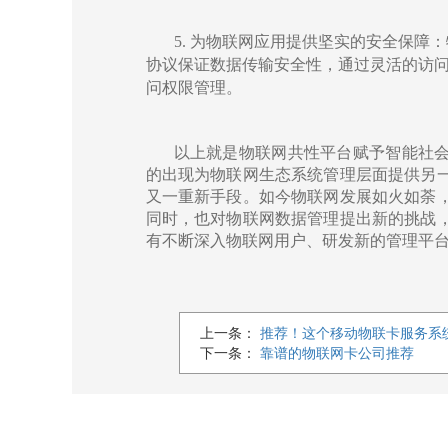
5.
为物联网应用提供坚实的安全保障：
协议保证数据传输安全性，通过灵活的访
问权限管理。
以上就是物联网共性平台赋予智能社
的出现为物联网生态系统管理层面提供另
又一重新手段。如今物联网发展如火如荼
同时，也对物联网数据管理提出新的挑战
有不断深入物联网用户、研发新的管理平
上一条：
推荐！这个移动物联卡服务系
下一条：
靠谱的物联网卡公司推荐