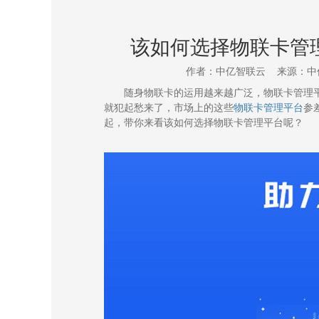
该如何选择物联卡管
作者：中亿智联云 来源：中亿智联云
随身物联卡的运用越来越广泛，物联卡管理
物联卡管理平台
就犯起愁来了，市场上的这些
参
起，带你来看该如何选择物联卡管理平台呢？