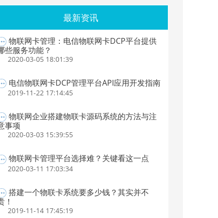
最新资讯
物联网卡管理：电信物联网卡DCP平台提供
哪些服务功能？
2020-03-05 18:01:39
电信物联网卡DCP管理平台API应用开发指南
2019-11-22 17:14:45
物联网企业搭建物联卡源码系统的方法与注
意事项
2020-03-03 15:39:55
物联网卡管理平台选择难？关键看这一点
2020-03-11 17:03:34
搭建一个物联卡系统要多少钱？其实并不
贵！
2019-11-14 17:45:19