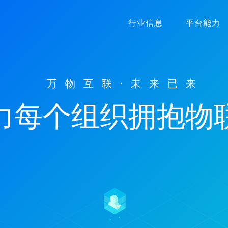
行业信息
平台能力
万物互联·未来已来
力每个组织拥抱物