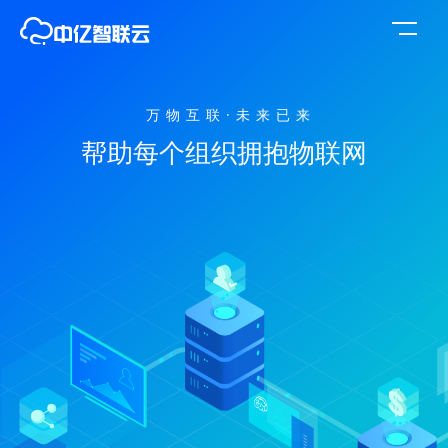
万物互联·未来已来
帮助每个组织拥抱物联网