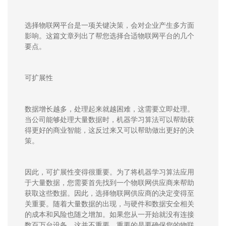
选择物联网平台是一项关键决策，会对企业产生多方面
影响。这篇文章列出了帮您选择合适物联网平台的几个
要点。
可扩展性
数据增长越多，处理起来就越困难，这需要立即处理。
当公司能够处理大量数据时，机器学习算法可以帮助获
得更好的商业智能，这反过来又可以帮助做出更好的决
策。
因此，可扩展性变得很重要。为了将机器学习算法应用
于大量数据，您需要首先找到一个物联网供应商来帮助
获取这些数据。因此，选择物联网供应商的决定变得至
关重要。随着大量数据的出现，与硬件和数据安全相关
的成本和风险也随之增加。如果您从一开始就没有连接
数百万台设备，这并不重要，重要的是要确保您的物联