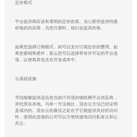
定价模式
平台提供商应该有透明的定价政策。当心那些提供特惠
价格的供应商，当您注册时，他们会提高价格。
如果您选择订阅模式，则可以支付订阅定价的费用。如
果您要销售硬件，那么您可以选择带有许可证的平台选
项，以便将其包含在开发成本中。
云基础设施
寻找能够提供适合您当前
IT环境的物联网平台供应商，
并托管在本地。与单一方法相比，混合云方法已经证明
是成功的。混合云的最佳之处在于它能提供良好的访问
性，使用此选项的公司可以方便快捷地访问私有云和公
共云。