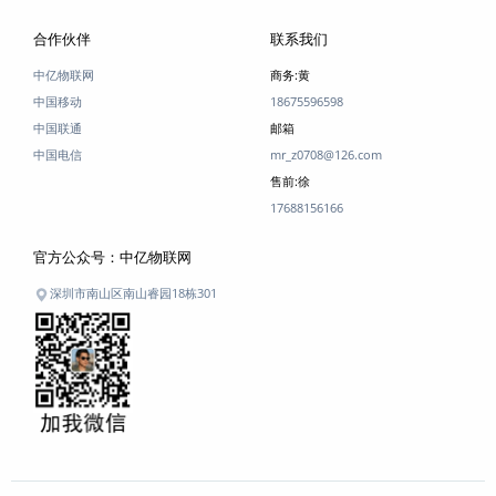
合作伙伴
联系我们
中亿物联网
商务:黄
中国移动
18675596598
中国联通
邮箱
中国电信
mr_z0708@126.com
售前:徐
17688156166
官方公众号：中亿物联网
深圳市南山区南山睿园18栋301