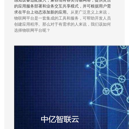
感知设备适配接入，兼容现有各类传输网络，提供灵活
的应用服务部署和业务交互共享模式，并可根据用户需
求在平台上动态添加新的应用。
从更广泛意义上来说，
物联网平台是一套集成的工具和服务，可帮助开发人员
创建应用程序。
那么对于有需求的人来说，我们该如何
选择物联网平台呢？