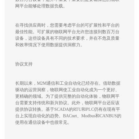
网平台能够处理数据负载。
在寻找供应商时，您需要考虑平台的可扩展性和平台的
最佳性能。可扩展的物联网平台允许您连接到数百万台
设备，这些设备具有不同的技术要求，并在不危及质量
和效率情况下使用数据提供洞察力。
协议支持
长期以来，
M2M通信和工业自动化已经存在。借助数据
驱动的运营洞察，物联网使工业自动化成为一个更好、
更精确的领域。为了提供完整的自动化体验，物联网平
台需要支持传统和新兴协议。此外，物联网平台还应该
提供协议转换。基于SCADA的RTU和PLC仍有在现有平
台上实现自动化的趋势。BACnet、Modbus和CANBUS的
使用在通信设备中也很常见。