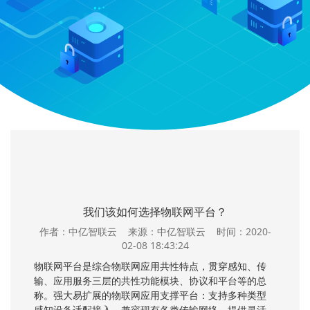
我们该如何选择物联网平台？
作者：中亿智联云 来源：中亿智联云 时间：2020-
02-08 18:43:24
物联网
平台
是综合物联网应用共性特点，贯穿感知、传
输、应用服务三层的共性功能模块、协议和平台等的总
称。强大易扩展的物联网应用支撑平台：支持多种类型