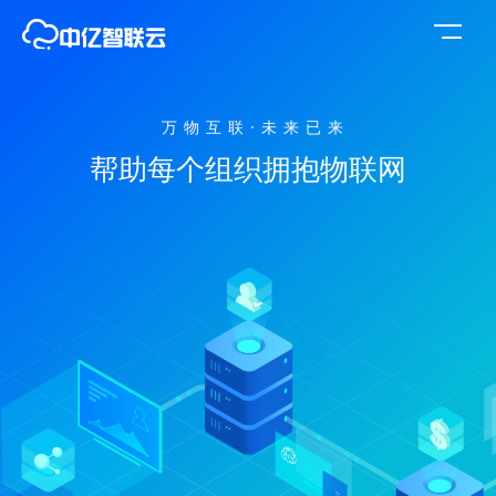
万物互联·未来已来
帮助每个组织拥抱物联网