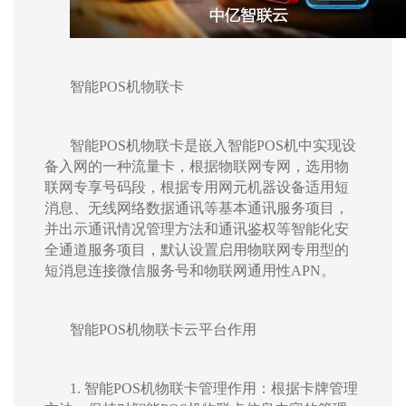
智能
POS
机物联卡
智能
POS
机物联卡
是
嵌入智能
POS
机中实现设
备入网的一种流量卡，
根据物联网专网，选用物
联网专享号码段，根据专用网元机器设备适用短
消息、无线网络数据通讯等基本通讯服务项目，
并出示通讯情况管理方法和通讯鉴权等智能化安
全通道服务项目，默认设置启用物联网专用型的
短消息连接微信服务号和物联网通用性
APN
。
智能
POS
机物联卡云平台
作用
1.
智能
POS
机物联卡
管理作用：根据卡牌管理