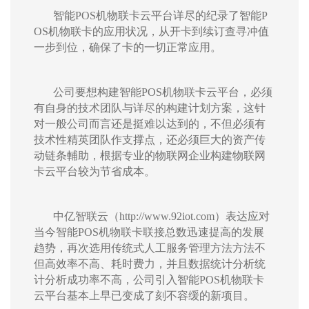
智能
POS
机物联卡云平台
详尽的纪录了
智能
P
OS
机物联卡
的应用状况，从开卡到续订查寻冲值
一步到位，确保了卡的一切正常应用。
公司要想构建
智能
POS
机物联卡云平台
，必须
有自身的技术团队与详尽的构建计划方案，这针
对一般公司而言还是挺难以达到的，不但必须有
技术性精英团队作支撑点，还必须巨大的资产传
动链条輔助，根据专业的物联网企业构建物联网
卡
云平台
较为节省成本。
中亿智联云（http://www.92iot.com）
表达应对
当今
智能
POS
机物联卡
联接总数迅速提高的发展
趋势，再次选用传统式人工服务管理方法方法不
但高效率不高、耗时费力，并且数据统计分析统
计分析成功率不高，公司引入
智能
POS
机物联卡
云平台
基本上早已变成了刻不容缓的新项目。