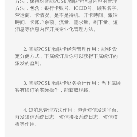
方法，保持对
智能
POS
机物联卡
信息内容的管理
方法，包含：银行卡账号、
ICCID
号、顾客名字、
营运商、卡情况、是不是待机、开卡時间、激话
時间、卡账户余额、流量、需求量。剩下量、短
消息等信息内容开展专业化管理方法。
2.
智能
POS
机物联卡
经营管理作用：能够
设
定分佣方式，下属续订后你可以获得下属续订的
派发的盈利。
3.
智能
POS
机物联卡
财务会计作用：当下属顾
客有续订的实际操作，能获取现钱。
4.
短消息管理方法作用：包含短信发送平台、
群发短信系统日志、短信接收系统日志、短信模
板等作用。