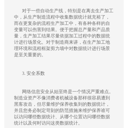
对于一些自动生产线，特别是在离去生产加工
中，从生产制造流程中收集数据统计就充裕了，
而在更复杂的流程生产加工中，有各种各样的自
变量可以伤害到结果。便于把握总产量和产品质
量，生产加工结果尽量依据加工过程中的数据统
计进行场景化。对于制造商来讲，在生产加工地
理环境和流程框架剪力墙中对数据统计进行场景
是至关重要的。
3.
安全系数
网络信息安全从始至终是一个情况严重难点。
制造业资产不像消费者机械设备那样很容易遭到
黑客攻击，但尽量维护保养收集到的数据统计，
并且您务必制定苛刻的防范措施来维护保养谁可
以访问哪些数据统计、从哪个位置访问哪些数据
统计以及何时访问这类数据统计。