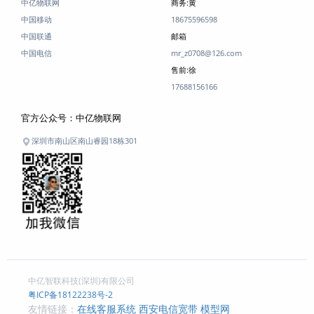
中亿物联网
商务:黄
中国移动
18675596598
中国联通
邮箱
中国电信
mr_z0708@126.com
售前:徐
17688156166
官方公众号：中亿物联网
深圳市南山区南山睿园18栋301
中亿智联科技(深圳)有限公司
粤ICP备18122238号-2
友情链接：
在线客服系统
西安电信宽带
模型网