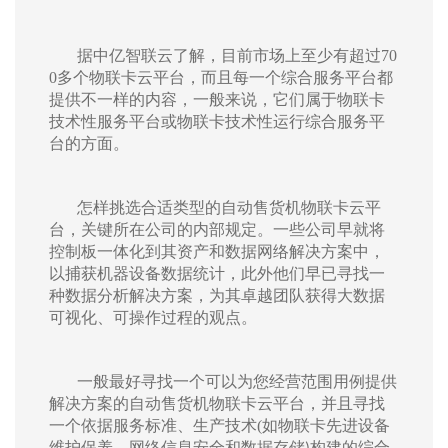
据中亿智联云了解，目前市场上至少有超过
70
0
多个物联卡云平台，而且每一个综合服务平台都
提供不一样的内容，一般来说，它们属于物联卡
技术性服务平台或物联卡技术性运行综合服务平
台的方面。
怎样挑选合适类型的自动售货机物联卡云平
台，关键所在公司的内部规定。一些公司早就将
控制板一体化到其资产和数据网络解决方案中，
以捕获机器设备数据统计，此外他们早已寻找一
种数据分析解决方案，为其卓越团队获得大数据
可视化、可操作过程的观点。
一般最好寻找一个可以为您经营范围用例提供
解决方案的自动售货机物联卡云平台，并且寻找
一个依据服务标准、生产技术
(
如物联卡先进设备
维护保养、网络信息安全和数据存储
构建的综合