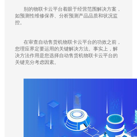
别的物联卡云平台着眼于经营范围解决方案，
如预测性维修保养、分析预测产品品质和状况监
控。
在审查自动售货机物联卡云平台的功效之前，
您理应界定要运用的关键解决方法。事实上，解
决方法作用是您选择自动售货机物联卡云平台的
关键充分考虑因素。