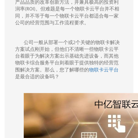
产品品质的改革创新方法，并兼具极高的投资利
润率
。但难题是每一个物联卡云平台并不相
(ROI)
同，并不等于每一个物联卡云平台都适合每一家
公司的经营范围与工作流程要求。
公司一般从部署一个或
2
个关键的物联卡解决
方案试点刚开始，但他们不清晰一些物联卡云平
台着眼于为解决方案出示基础先进设备，而其他
物联卡综合服务平台则着眼于提供独特的经营范
物联卡云平台
围解决方案。那么，您了解哪些的
是最合适的设备吗？